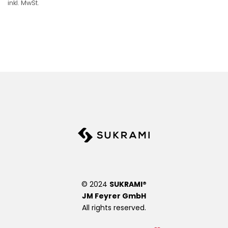
W
inkl. MwSt.
war:
ist:
48,00€
28,00€.
un
sc
hli
st
e
© 2024
SUKRAMI®
JM Feyrer GmbH
All rights reserved.