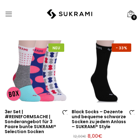
0
NEU
-
33%
3er Set |
Black Socks – Dezente
#REINEFORMSACHE |
und bequeme schwarze
Au
Au
Sonderangebot für 3
Socken zu jedem Anlass
Paare bunte SUKRAMI®
– SUKRAMI® Style
f
f
Selection Socken
di
di
Ursprünglicher
Aktueller
8,00
€
12,00
€