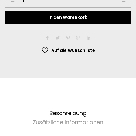
Schachbrettmuster
meets
In den Warenkorb
chillige
Pandas
-
Socken
mit
Auf die Wunschliste
Schachbrett-
Design
und
gemütlichen
Pandas
quantity
Beschreibung
Zusätzliche Informationen