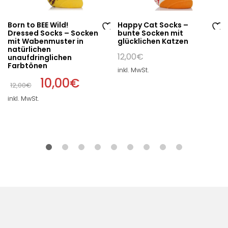
Born to BEE Wild!
Happy Cat Socks –
Dressed Socks – Socken
bunte Socken mit
Au
Au
mit Wabenmuster in
glücklichen Katzen
natürlichen
f
f
12,00
€
unaufdringlichen
di
di
Farbtönen
inkl. MwSt.
e
e
Ursprünglicher
10,00
€
Aktueller
12,00
€
W
W
Preis
Preis
war:
ist:
un
un
inkl. MwSt.
12,00€
10,00€.
sc
sc
hli
hli
st
st
e
e