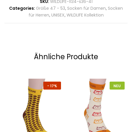
SKU:
WILDLIFE-1134-s36-41
Categories:
Größe 47 - 53
,
Socken für Damen
,
Socken
für Herren
,
UNISEX
,
WILDLIFE Kollektion
Ähnliche Produkte
-
17%
NEU