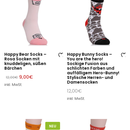
e
e
Happy Bear Socks –
Happy Bunny Socks –
Rosa Socken mit
You are the hero!
Au
Au
knuddeligen, süßen
Sockige Fusion aus
Bärchen
schlichten Farben und
f
f
auffälligem Hero-Bunny!
di
di
Ursprünglicher
Aktueller
9,00
€
12,00
€
Stylische Herren- und
Preis
Preis
Damensocken
e
e
inkl. MwSt.
war:
ist:
W
W
12,00€
9,00€.
12,00
€
un
un
inkl. MwSt.
sc
sc
hli
hli
st
st
e
e
NEU