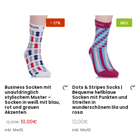
sc
sc
hli
hli
st
st
-
17%
NEU
e
e
Business Socken mit
Dots & Stripes Socks |
unaufdringlich
Bequeme hellblaue
Au
Au
stylischem Muster –
Socken mit Punkten und
Socken in weiß mit blau,
Streifen in
f
f
rot und grauen
wunderschönem lila und
di
di
Akzenten.
rosa
e
e
Ursprünglicher
Aktueller
10,00
€
12,00
€
12,00
€
W
W
Preis
Preis
inkl. MwSt.
inkl. MwSt.
war:
ist:
un
un
12,00€
10,00€.
sc
sc