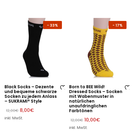
W
W
un
un
sc
sc
hli
hli
-
33%
-
17%
st
st
e
e
Black Socks – Dezente
Born to BEE Wild!
und bequeme schwarze
Dressed Socks – Socken
Au
Au
Socken zu jedem Anlass
mit Wabenmuster in
– SUKRAMI® Style
natürlichen
f
f
unaufdringlichen
di
di
Ursprünglicher
Aktueller
8,00
€
12,00
€
Farbtönen
Preis
Preis
e
e
inkl. MwSt.
war:
ist:
Ursprünglicher
Aktueller
10,00
€
12,00
€
W
W
12,00€
8,00€.
Preis
Preis
inkl. MwSt.
war:
ist:
un
un
12,00€
10,00€.