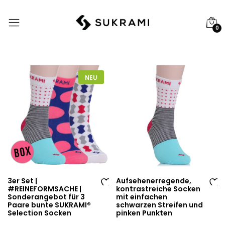
0
NEU
3er Set |
Aufsehenerregende,
#REINEFORMSACHE |
kontrastreiche Socken
Au
Au
Sonderangebot für 3
mit einfachen
Paare bunte SUKRAMI®
schwarzen Streifen und
f
f
Selection Socken
pinken Punkten
di
di