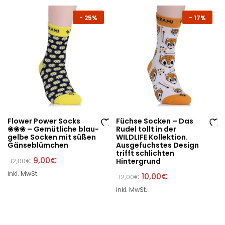
hli
hli
st
st
-
25%
-
17%
e
e
Flower Power Socks
Füchse Socken – Das
❀❀❀ – Gemütliche blau-
Rudel tollt in der
Au
Au
gelbe Socken mit süßen
WILDLIFE Kollektion.
Gänseblümchen
Ausgefuchstes Design
f
f
trifft schlichten
di
di
Ursprünglicher
Aktueller
9,00
€
12,00
€
Hintergrund
Preis
Preis
e
e
inkl. MwSt.
war:
ist:
Ursprünglicher
Aktueller
10,00
€
12,00
€
W
W
12,00€
9,00€.
Preis
Preis
inkl. MwSt.
war:
ist:
un
un
12,00€
10,00€.
sc
sc
hli
hli