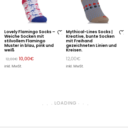
Lovely Flamingo Socks –
Mythical-Lines Socks |
Weiche Socken mit
Kreative, bunte Socken
Au
Au
stilvollem Flamingo
mit Freihand
Muster in blau, pink und
gezeichneten Linien und
f
f
weiß
Kreisen.
di
di
Ursprünglicher
Aktueller
10,00
€
12,00
€
12,00
€
e
e
Preis
Preis
W
W
inkl. MwSt.
inkl. MwSt.
war:
ist:
12,00€
10,00€.
un
un
sc
sc
hli
hli
st
st
e
e
.
.
.
.
LOADING
.
.