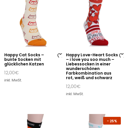
Happy Cat Socks –
Happy Love-Heart Socks
bunte Socken mit
– i love you soo much –
Au
Au
glücklichen Katzen
Liebessocken in einer
wunderschönen
f
f
12,00
€
Farbkombination aus
di
di
rot, weiß und schwarz
inkl. MwSt.
e
e
12,00
€
W
W
inkl. MwSt.
un
un
sc
sc
hli
hli
st
st
-
25%
e
e