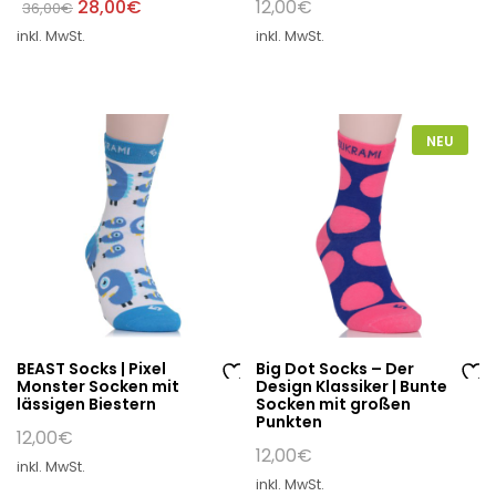
Ursprünglicher
Aktueller
28,00
€
12,00
€
36,00
€
e
e
Preis
Preis
W
W
inkl. MwSt.
inkl. MwSt.
war:
ist:
36,00€
28,00€.
un
un
sc
sc
hli
hli
st
st
NEU
e
e
BEAST Socks | Pixel
Big Dot Socks – Der
Monster Socken mit
Design Klassiker | Bunte
Au
Au
lässigen Biestern
Socken mit großen
Punkten
f
f
12,00
€
di
di
12,00
€
inkl. MwSt.
e
e
inkl. MwSt.