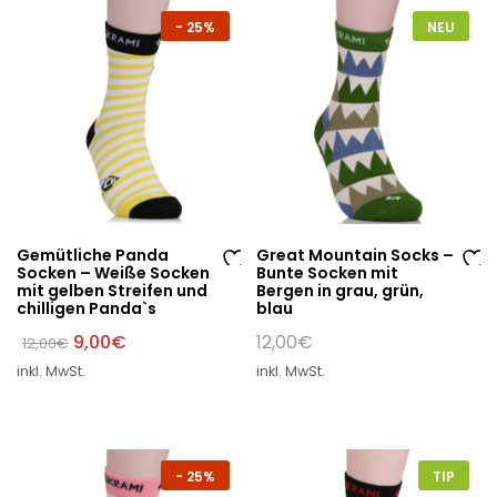
st
st
-
25%
NEU
e
e
Gemütliche Panda
Great Mountain Socks –
Socken – Weiße Socken
Bunte Socken mit
Au
Au
mit gelben Streifen und
Bergen in grau, grün,
chilligen Panda`s
blau
f
f
di
di
Ursprünglicher
Aktueller
9,00
€
12,00
€
12,00
€
Preis
Preis
e
e
inkl. MwSt.
inkl. MwSt.
war:
ist:
W
W
12,00€
9,00€.
un
un
sc
sc
hli
hli
-
25%
TIP
st
st