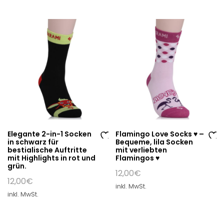
hli
hli
st
st
e
e
Elegante 2-in-1 Socken
Flamingo Love Socks ♥ –
in schwarz für
Bequeme, lila Socken
Au
Au
bestialische Auftritte
mit verliebten
mit Highlights in rot und
Flamingos ♥
f
f
grün.
di
di
12,00
€
12,00
€
e
e
inkl. MwSt.
W
W
inkl. MwSt.
un
un
sc
sc