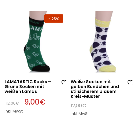
-
25%
LAMATASTIC Socks –
Weiße Socken mit
Grüne Socken mit
gelben Bündchen und
Au
Au
weißen Lamas
stilsicherem blauem
Kreis-Muster
f
f
Ursprünglicher
9,00
€
Aktueller
12,00
€
di
di
Preis
Preis
12,00
€
war:
ist:
e
e
inkl. MwSt.
inkl. MwSt.
r
12,00€
9,00€.
W
W
un
un
sc
sc