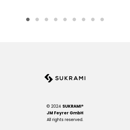
hli
hli
st
st
e
e
© 2024
SUKRAMI®
JM Feyrer GmbH
All rights reserved.