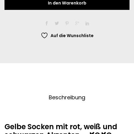
In den Warenkorb
Kisses
and
hugs
or
the
Auf die Wunschliste
old
games
classic
-
Gelbe
Socken
mit
rot,
weiß
Beschreibung
und
schwarzen
Akzenten.
quantity
Gelbe Socken mit rot, weiß und