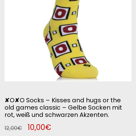
✘O✘O Socks – Kisses and hugs or the
old games classic – Gelbe Socken mit
rot, weiß und schwarzen Akzenten.
Ursprünglicher
Aktueller
10,00
€
12,00
€