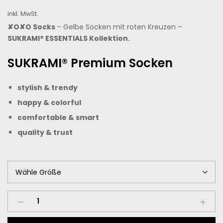
Preis
Preis
inkl. MwSt.
war:
ist:
✘O✘O Socks
– Gelbe Socken mit roten Kreuzen –
SUKRAMI® ESSENTIALS Kollektion.
12,00€
10,00€.
SUKRAMI® Premium Socken
stylish & trendy
happy &
colorful
comfortable & smart
quality & trust
✘O✘O
Socks
-