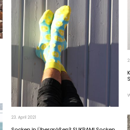
2
K
S
W
23. April 2021
Socken in Übergrößen? SUKRAMI Socken