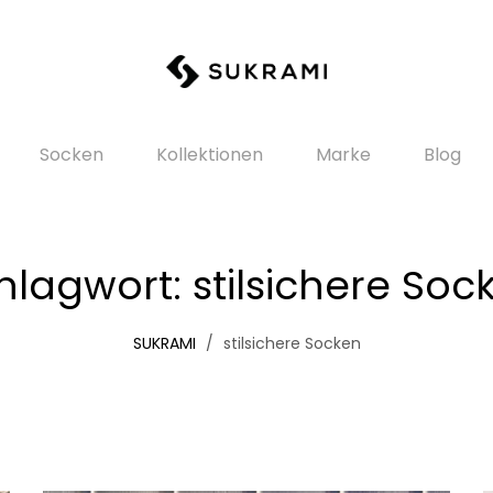
Socken
Kollektionen
Marke
Blog
hlagwort:
stilsichere Soc
SUKRAMI
stilsichere Socken