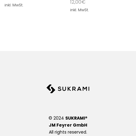
12,00
€
e
e
inkl. MwSt.
W
W
inkl. MwSt.
un
un
sc
sc
hli
hli
st
st
e
e
© 2024
SUKRAMI®
JM Feyrer GmbH
All rights reserved.