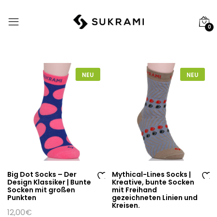
0
NEU
NEU
Big Dot Socks – Der
Mythical-Lines Socks |
Design Klassiker | Bunte
Kreative, bunte Socken
Au
Au
Socken mit großen
mit Freihand
Punkten
gezeichneten Linien und
f
f
Kreisen.
di
di
12,00
€