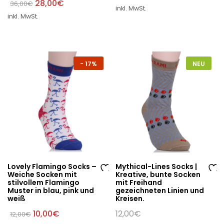
Ursprünglicher
Aktueller
28,00
€
36,00
€
e
e
inkl. MwSt.
Preis
Preis
W
W
inkl. MwSt.
war:
ist:
36,00€
28,00€.
un
un
sc
sc
hli
hli
st
st
-
17%
NEU
e
e
Lovely Flamingo Socks –
Mythical-Lines Socks |
Weiche Socken mit
Kreative, bunte Socken
Au
Au
stilvollem Flamingo
mit Freihand
Muster in blau, pink und
gezeichneten Linien und
f
f
weiß
Kreisen.
di
di
Ursprünglicher
Aktueller
10,00
€
12,00
€
12,00
€
e
e
Preis
Preis