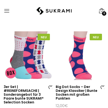
0
NEU
NEU
3er Set |
Big Dot Socks – Der
#REINEFORMSACHE |
Design Klassiker | Bunte
Au
Au
Sonderangebot für 3
Socken mit großen
Paare bunte SUKRAMI®
Punkten
f
f
Selection Socken
di
di
12,00
€