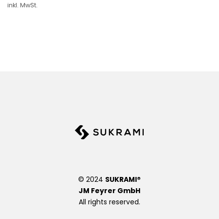
un
un
inkl. MwSt.
sc
sc
hli
hli
st
st
e
e
© 2024
SUKRAMI®
JM Feyrer GmbH
All rights reserved.