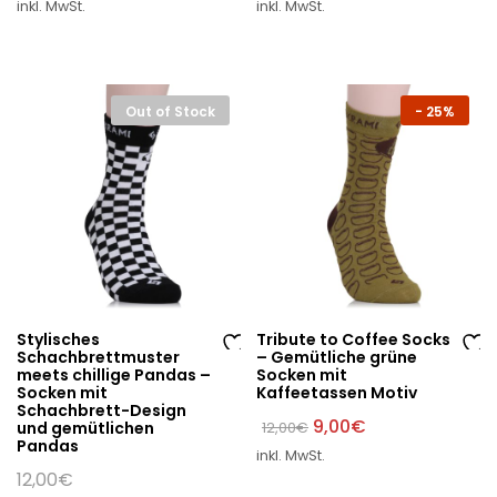
W
W
inkl. MwSt.
inkl. MwSt.
war:
ist:
12,00€
10,00€.
un
un
sc
sc
hli
hli
st
st
Out of Stock
-
25%
e
e
Stylisches
Tribute to Coffee Socks
Schachbrettmuster
– Gemütliche grüne
Au
Au
meets chillige Pandas –
Socken mit
Socken mit
Kaffeetassen Motiv
f
f
Schachbrett-Design
di
di
Ursprünglicher
Aktueller
9,00
€
und gemütlichen
12,00
€
Preis
Preis
Pandas
e
e
inkl. MwSt.
war:
ist:
W
W
12,00€
9,00€.
12,00
€