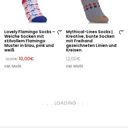
Lovely Flamingo Socks –
Mythical-Lines Socks |
Weiche Socken mit
Kreative, bunte Socken
Au
Au
stilvollem Flamingo
mit Freihand
Muster in blau, pink und
gezeichneten Linien und
f
f
weiß
Kreisen.
di
di
Ursprünglicher
Aktueller
10,00
€
12,00
€
12,00
€
e
e
Preis
Preis
W
W
inkl. MwSt.
inkl. MwSt.
war:
ist:
12,00€
10,00€.
un
un
sc
sc
hli
hli
st
st
e
e
.
.
LOADING
.
.
.
.