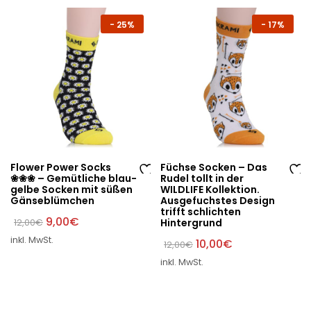
hli
hli
st
st
-
25%
-
17%
e
e
Flower Power Socks
Füchse Socken – Das
❀❀❀ – Gemütliche blau-
Rudel tollt in der
Au
Au
gelbe Socken mit süßen
WILDLIFE Kollektion.
Gänseblümchen
Ausgefuchstes Design
f
f
trifft schlichten
di
di
Ursprünglicher
Aktueller
9,00
€
12,00
€
Hintergrund
Preis
Preis
e
e
inkl. MwSt.
war:
ist:
Ursprünglicher
Aktueller
10,00
€
12,00
€
W
W
12,00€
9,00€.
Preis
Preis
inkl. MwSt.
war:
ist:
un
un
12,00€
10,00€.
sc
sc
hli
hli