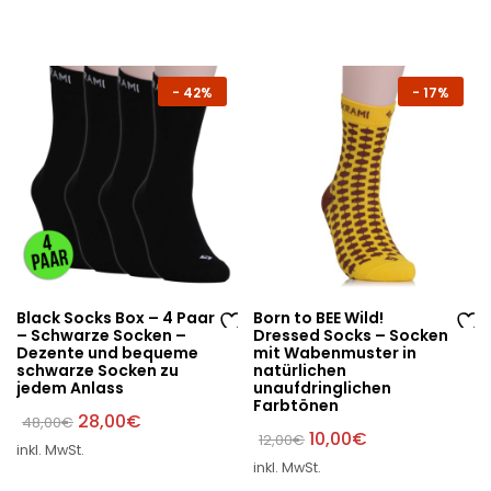
W
W
12,00€
8,00€.
un
un
sc
sc
hli
hli
-
42%
-
17%
st
st
e
e
Black Socks Box – 4 Paar
Born to BEE Wild!
– Schwarze Socken –
Dressed Socks – Socken
Au
Au
Dezente und bequeme
mit Wabenmuster in
schwarze Socken zu
natürlichen
f
f
jedem Anlass
unaufdringlichen
di
di
Farbtönen
Ursprünglicher
Aktueller
28,00
€
48,00
€
e
e
Preis
Preis
Ursprünglicher
Aktueller
10,00
€
12,00
€
W
W
inkl. MwSt.
war:
ist:
Preis
Preis
inkl. MwSt.
48,00€
28,00€.
war:
ist:
un
un
12,00€
10,00€.