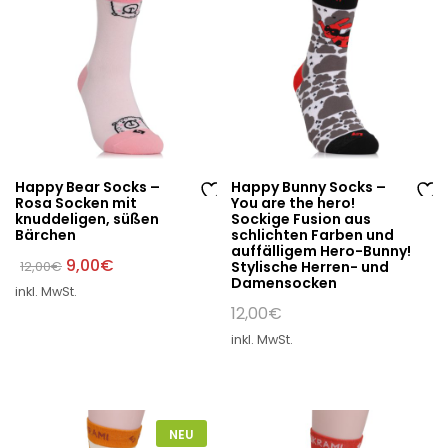
e
e
Happy Bear Socks –
Happy Bunny Socks –
Rosa Socken mit
You are the hero!
Au
Au
knuddeligen, süßen
Sockige Fusion aus
Bärchen
schlichten Farben und
f
f
auffälligem Hero-Bunny!
di
di
Ursprünglicher
Aktueller
9,00
€
12,00
€
Stylische Herren- und
Preis
Preis
Damensocken
e
e
inkl. MwSt.
war:
ist:
W
W
12,00€
9,00€.
12,00
€
un
un
inkl. MwSt.
sc
sc
hli
hli
st
st
e
e
NEU