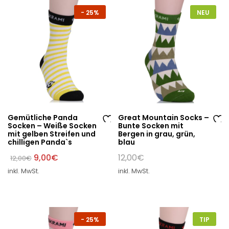
st
st
-
25%
NEU
e
e
Gemütliche Panda
Great Mountain Socks –
Socken – Weiße Socken
Bunte Socken mit
Au
Au
mit gelben Streifen und
Bergen in grau, grün,
chilligen Panda`s
blau
f
f
di
di
Ursprünglicher
Aktueller
9,00
€
12,00
€
12,00
€
Preis
Preis
e
e
inkl. MwSt.
inkl. MwSt.
war:
ist:
W
W
12,00€
9,00€.
un
un
sc
sc
hli
hli
-
25%
TIP
st
st