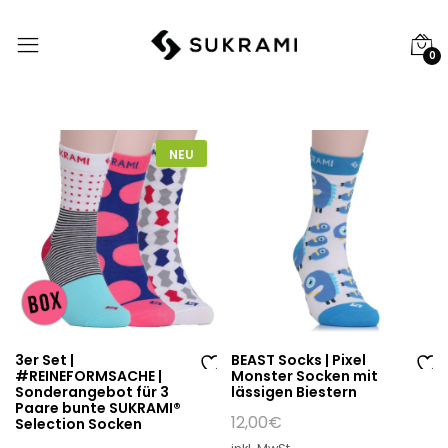
0
NEU
3er Set |
BEAST Socks | Pixel
#REINEFORMSACHE |
Monster Socken mit
Au
Au
Sonderangebot für 3
lässigen Biestern
Paare bunte SUKRAMI®
f
f
12,00
€
Selection Socken
di
di