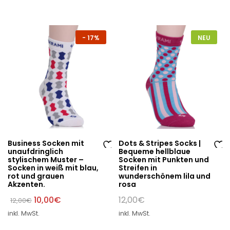
sc
sc
hli
hli
st
st
-
17%
NEU
e
e
Business Socken mit
Dots & Stripes Socks |
unaufdringlich
Bequeme hellblaue
Au
Au
stylischem Muster –
Socken mit Punkten und
Socken in weiß mit blau,
Streifen in
f
f
rot und grauen
wunderschönem lila und
di
di
Akzenten.
rosa
e
e
Ursprünglicher
Aktueller
10,00
€
12,00
€
12,00
€
W
W
Preis
Preis
inkl. MwSt.
inkl. MwSt.
war:
ist:
un
un
12,00€
10,00€.
sc
sc