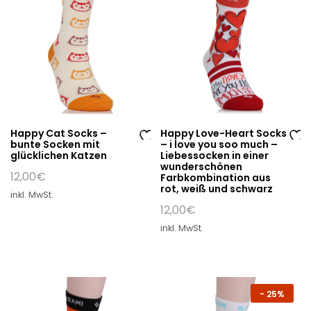
Happy Cat Socks –
Happy Love-Heart Socks
bunte Socken mit
– i love you soo much –
Au
Au
glücklichen Katzen
Liebessocken in einer
wunderschönen
f
f
12,00
€
Farbkombination aus
di
di
rot, weiß und schwarz
inkl. MwSt.
e
e
12,00
€
W
W
inkl. MwSt.
un
un
sc
sc
hli
hli
st
st
-
25%
e
e