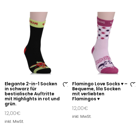
hli
hli
st
st
e
e
Elegante 2-in-1 Socken
Flamingo Love Socks ♥ –
in schwarz für
Bequeme, lila Socken
Au
Au
bestialische Auftritte
mit verliebten
mit Highlights in rot und
Flamingos ♥
f
f
grün.
di
di
12,00
€
12,00
€
e
e
inkl. MwSt.
W
W
inkl. MwSt.
un
un
sc
sc