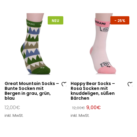
sc
sc
hli
hli
st
st
NEU
-
25%
e
e
Great Mountain Socks –
Happy Bear Socks –
Bunte Socken mit
Rosa Socken mit
Au
Au
Bergen in grau, grün,
knuddeligen, süßen
blau
Bärchen
f
f
di
di
Ursprünglicher
Aktueller
12,00
€
9,00
€
12,00
€
Preis
Preis
e
e
inkl. MwSt.
inkl. MwSt.
war:
ist:
W
W
12,00€
9,00€.
un
un
sc
sc