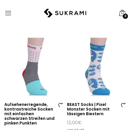
0
Aufsehenerregende,
BEAST Socks | Pixel
kontrastreiche Socken
Monster Socken mit
Au
Au
mit einfachen
lässigen Biestern
schwarzen Streifen und
f
f
12,00
€
pinken Punkten
di
di