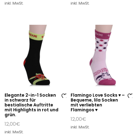
inkl. MwSt.
inkl. MwSt.
war:
ist:
un
un
12,00€
10,00€.
sc
sc
hli
hli
st
st
e
e
Elegante 2-in-1 Socken
Flamingo Love Socks ♥ –
in schwarz für
Bequeme, lila Socken
Au
Au
bestialische Auftritte
mit verliebten
mit Highlights in rot und
Flamingos ♥
f
f
grün.
di
di
12,00
€
12,00
€
e
e
inkl. MwSt.
W
W
inkl. MwSt.