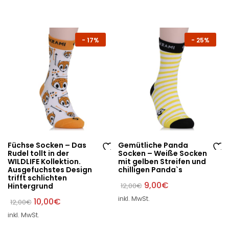
un
un
sc
sc
hli
hli
st
st
-
17%
-
25%
e
e
Füchse Socken – Das
Gemütliche Panda
Rudel tollt in der
Socken – Weiße Socken
Au
Au
WILDLIFE Kollektion.
mit gelben Streifen und
Ausgefuchstes Design
chilligen Panda`s
f
f
trifft schlichten
di
di
Ursprünglicher
Aktueller
9,00
€
Hintergrund
12,00
€
Preis
Preis
e
e
inkl. MwSt.
Ursprünglicher
Aktueller
war:
ist:
10,00
€
12,00
€
W
W
Preis
Preis
12,00€
9,00€.
inkl. MwSt.
war:
ist:
un
un
12,00€
10,00€.