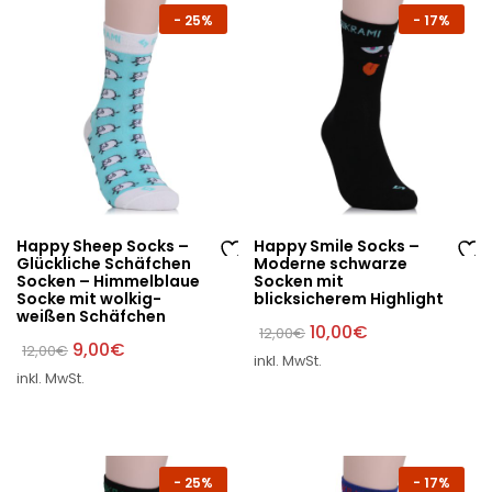
-
25%
-
17%
e
e
Happy Sheep Socks –
Happy Smile Socks –
Glückliche Schäfchen
Moderne schwarze
Au
Au
Socken – Himmelblaue
Socken mit
Socke mit wolkig-
blicksicherem Highlight
f
f
weißen Schäfchen
di
di
Ursprünglicher
Aktueller
10,00
€
12,00
€
Ursprünglicher
Aktueller
Preis
Preis
9,00
€
12,00
€
e
e
inkl. MwSt.
Preis
Preis
war:
ist:
W
W
inkl. MwSt.
war:
ist:
12,00€
10,00€.
12,00€
9,00€.
un
un
sc
sc
hli
hli
st
st
-
25%
-
17%