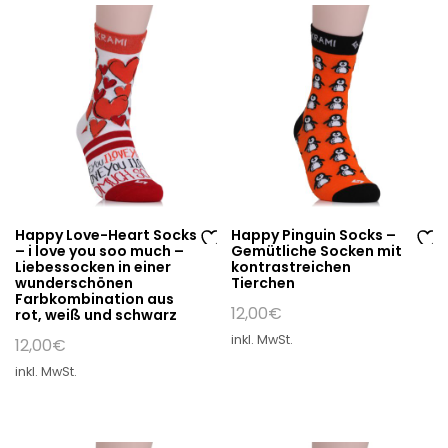
e
e
Happy Love-Heart Socks
Happy Pinguin Socks –
– i love you soo much –
Gemütliche Socken mit
Au
Au
Liebessocken in einer
kontrastreichen
wunderschönen
Tierchen
f
f
Farbkombination aus
di
di
12,00
€
rot, weiß und schwarz
e
e
inkl. MwSt.
12,00
€
W
W
inkl. MwSt.
un
un
sc
sc
hli
hli
st
st