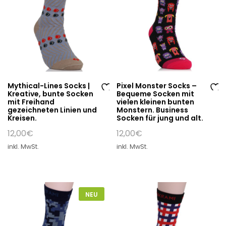
Mythical-Lines Socks |
Pixel Monster Socks –
Kreative, bunte Socken
Bequeme Socken mit
Au
Au
mit Freihand
vielen kleinen bunten
gezeichneten Linien und
Monstern. Business
f
f
Kreisen.
Socken für jung und alt.
di
di
12,00
€
12,00
€
e
e
W
W
inkl. MwSt.
inkl. MwSt.
un
un
sc
sc
hli
hli
st
st
NEU
e
e