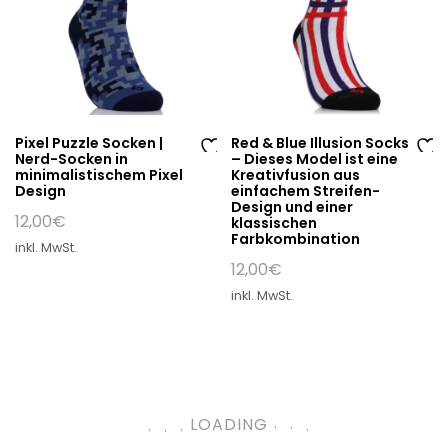
Pixel Puzzle Socken |
Red & Blue Illusion Socks
Nerd-Socken in
– Dieses Model ist eine
Au
Au
minimalistischem Pixel
Kreativfusion aus
Design
einfachem Streifen-
f
f
Design und einer
di
di
12,00
€
klassischen
Farbkombination
e
e
inkl. MwSt.
W
W
12,00
€
un
un
inkl. MwSt.
sc
sc
hli
hli
st
st
e
e
.
.
.
.
LOADING
.
.