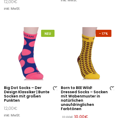
inkl. MwSt.
12,00
€
e
e
W
W
inkl. MwSt.
un
un
sc
sc
hli
hli
st
st
NEU
-
17%
e
e
Big Dot Socks – Der
Born to BEE Wild!
Design Klassiker | Bunte
Dressed Socks – Socken
Au
Au
Socken mit großen
mit Wabenmuster in
Punkten
natürlichen
f
f
unaufdringlichen
di
di
12,00
€
Farbtönen
e
e
inkl. MwSt.
Ursprünglicher
Aktueller
10,00
€
12,00
€