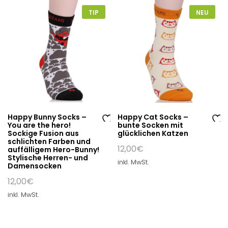
hli
hli
TIP
NEU
st
st
e
e
Happy Bunny Socks –
Happy Cat Socks –
You are the hero!
bunte Socken mit
Au
Au
Sockige Fusion aus
glücklichen Katzen
schlichten Farben und
f
f
12,00
€
auffälligem Hero-Bunny!
di
di
Stylische Herren- und
inkl. MwSt.
Damensocken
e
e
W
W
12,00
€
un
un
inkl. MwSt.
sc
sc
hli
hli
st
st