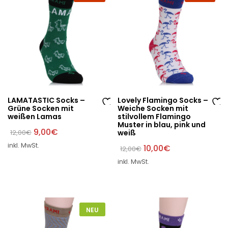
e
e
LAMATASTIC Socks –
Lovely Flamingo Socks –
Grüne Socken mit
Weiche Socken mit
Au
Au
weißen Lamas
stilvollem Flamingo
Muster in blau, pink und
f
f
Ursprünglicher
Aktueller
9,00
€
12,00
€
weiß
di
di
Preis
Preis
inkl. MwSt.
war:
ist:
Ursprünglicher
Aktueller
10,00
€
12,00
€
e
e
12,00€
9,00€.
Preis
Preis
W
W
inkl. MwSt.
war:
ist:
12,00€
10,00€.
un
un
sc
sc
hli
hli
st
st
NEU
e
e