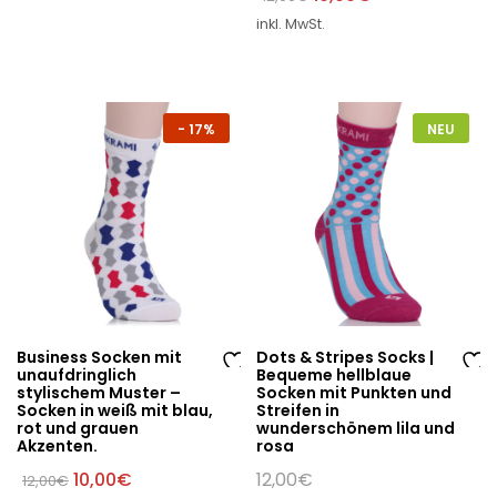
W
W
Preis
Preis
inkl. MwSt.
war:
ist:
un
un
12,00€
10,00€.
sc
sc
hli
hli
st
st
-
17%
NEU
e
e
Business Socken mit
Dots & Stripes Socks |
unaufdringlich
Bequeme hellblaue
Au
Au
stylischem Muster –
Socken mit Punkten und
Socken in weiß mit blau,
Streifen in
f
f
rot und grauen
wunderschönem lila und
di
di
Akzenten.
rosa
e
e
Ursprünglicher
Aktueller
10,00
€
12,00
€
12,00
€
W
W
Preis
Preis